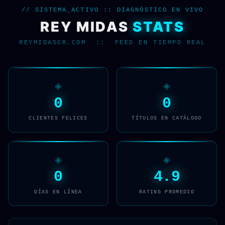
// SISTEMA_ACTIVO :: DIAGNÓSTICO EN VIVO
REY MIDAS
STATS
REYMIDASCR.COM :: FEED EN TIEMPO REAL
◈
◈
0
0
CLIENTES FELICES
TÍTULOS EN CATÁLOGO
◈
◈
0
4.9
DÍAS EN LÍNEA
RATING PROMEDIO