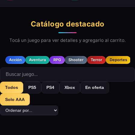
Catálogo destacado
Tocá un juego para ver detalles y agregarlo al carrito.
Acción
Aventura
RPG
Shooter
Terror
Deportes
Todos
PS5
PS4
Xbox
En oferta
Solo AAA