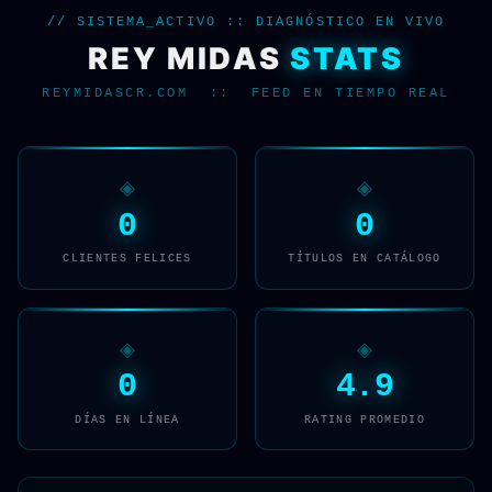
// SISTEMA_ACTIVO :: DIAGNÓSTICO EN VIVO
REY MIDAS
STATS
REYMIDASCR.COM :: FEED EN TIEMPO REAL
◈
◈
0
0
CLIENTES FELICES
TÍTULOS EN CATÁLOGO
◈
◈
0
4.9
DÍAS EN LÍNEA
RATING PROMEDIO