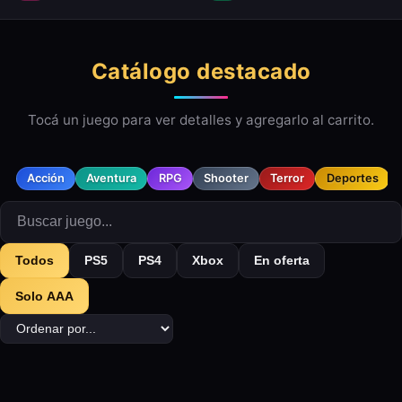
Catálogo destacado
Tocá un juego para ver detalles y agregarlo al carrito.
Acción
Aventura
RPG
Shooter
Terror
Deportes
Todos
PS5
PS4
Xbox
En oferta
Solo AAA